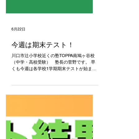
6月22日
今週は期末テスト！
川口市辻小学校近くの塾TOPPA南鳩ヶ谷校
（中学・高校受験） 塾長の菅野です。 早
くも今週は各学校1学期期末テストが始まり
ます！ 運動部の方は学総もあり勉強時間を
つくるのが大変だと思いますが、最後まであ
きらめずにできない問題を中心に解けるよう
にしましょう！ TOPPAは定期テストにも力
を入れています！ 取組みを紹介します。
①5科目で＋５０点の成績保証 ②テスト2週