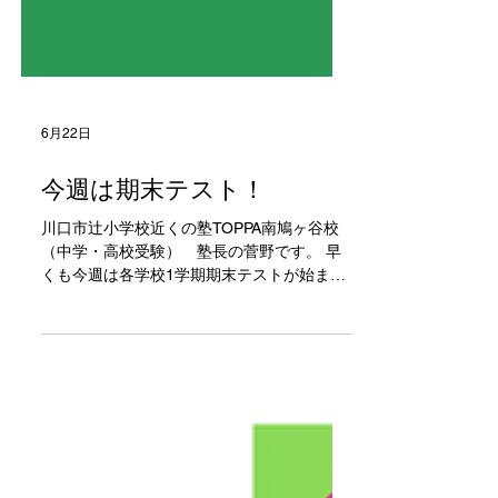
6月22日
今週は期末テスト！
川口市辻小学校近くの塾TOPPA南鳩ヶ谷校
（中学・高校受験） 塾長の菅野です。 早
くも今週は各学校1学期期末テストが始まり
ます！ 運動部の方は学総もあり勉強時間を
つくるのが大変だと思いますが、最後まであ
きらめずにできない問題を中心に解けるよう
にしましょう！ TOPPAは定期テストにも力
を入れています！ 取組みを紹介します。
①5科目で＋５０点の成績保証 ②テスト2週
間前から行う無料のテスト対策 テスト対策