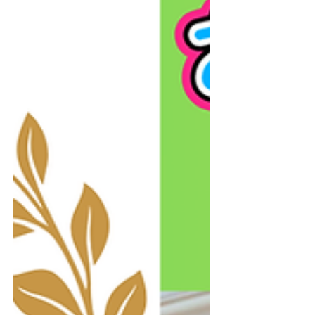
の内容はこちら ↓ ↓ ↓ ↓ ↓ ・2週間前か
ら授業はテスト範囲 ・提出物の管理 ・学校
の範囲に沿った対策プリント ・ほぼ毎日塾
で勉強するので演習量が増える ご興味をお
持ちの方は下記URLからお問合せください。
https://www.cramschooltoppa.com/%E3%81
%8A%