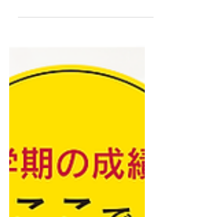
川口市辻小学校近くの塾TOPPA南鳩ヶ谷校
（中学・高校受験） 塾長の菅野です。 5月
末に実施した1学期中間テストで【自己ベス
ト】を更新生徒の一部を紹介します！ ◆Ｔ
ＯＰＰＡのテスト対策◆ ・2週間前から授業
はテスト範囲 ・提出物の管理 ・学校の範囲
に沿った対策プリント ・ほぼ毎日塾で勉強
するので演習量が増える いつからでもテス
ト対策できます！ まずは、中間テストを持
ってご面談にお越しください。 次回6月末の
期末テストに向けて一緒にがんばりましょ
う！ ご興味をお持ちの方は下記URLからお
問合せください。
https://www.cramschooltoppa.com/%E3%81
%8A%