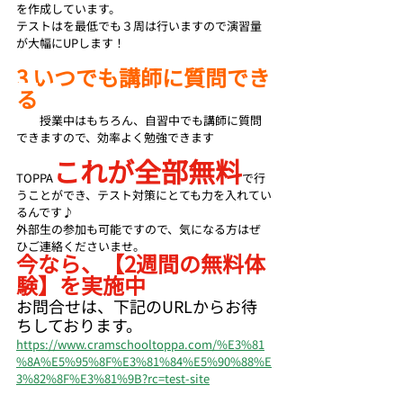
を作成しています。
テストはを最低でも３周は行いますので演習量
が大幅にUPします！
3 いつでも講師に質問でき
る
　　授業中はもちろん、自習中でも講師に質問
できますので、効率よく勉強できます
これが全部無料
TOPPA
で行
うことができ、テスト対策にとても力を入れてい
るんです♪
外部生の参加も可能ですので、気になる方はぜ
ひご連絡くださいませ。
今なら、【2週間の無料体
験】を実施中
お問合せは、下記のURLからお待
ちしております。
https://www.cramschooltoppa.com/%E3%81
%8A%E5%95%8F%E3%81%84%E5%90%88%E
3%82%8F%E3%81%9B?rc=test-site