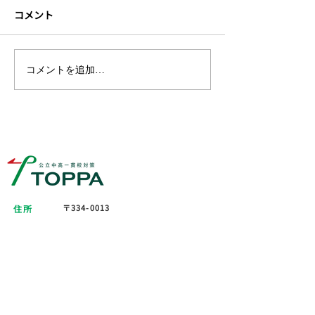
コメント
1学期中間テスト、自己ベ
1学期の成績こ
コメントを追加…
スト第二弾
丈夫ですか？
〒334-0013
住所
埼玉県川口市南鳩ヶ谷７丁目１５−５
0120-423-963
Tel
14:00-21:00
対応時間
菅野 文範
代表者