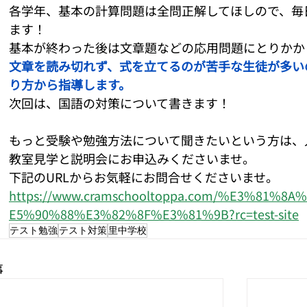
各学年、基本の計算問題は全問正解してほしので、毎
ます！
基本が終わった後は文章題などの応用問題にとりかか
文章を読み切れず、式を立てるのが苦手な生徒が多い
り方から指導します。
次回は、国語の対策について書きます！
もっと受験や勉強方法について聞きたいという方は、
教室見学と説明会にお申込みくださいませ。
下記のURLからお気軽にお問合せくださいませ。
https://www.cramschooltoppa.com/%E3%81%
E5%90%88%E3%82%8F%E3%81%9B?rc=test-site
テスト勉強
テスト対策
里中学校
事