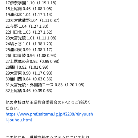
17伊奈学園 1.10（1.19 1.18）	
18上尾南 0.46（1.08 1.05）	
19浦和北 1.04（1.17 1.14）	
20大宮武蔵野1.04（1.11 0.87）	
21与野 1.04（1.27 1.30）	
22川口北 1.03（1.27 1.52）	
23大宮光陵 1.01（1.11 1.08）	
24鳩ヶ谷 1.01（1.38 1.20）	
25浦和東 0.99（1.38 1.17）	
26川口青陵 0.96（1.08 0.94）	
27上尾鷹の台0.92（0.99 0.98）	
28桶川 0.92（1.01 0.99）	
29大宮東 0.90（1.17 0.93）	
30桶川西 0.84（0.63 0.36）	
31大宮光陵・外国語コース	0.83（1.20 1.08）	
32上尾橘 0.46（0.39 0.63）
他の高校は
埼玉県教育委員会のHPよりご確認く
ださい。
https://www.pref.saitama.lg.jp/f2208/r8nyuush
i-jouhou.html
この他にも、受験や塾のシステムについて知り