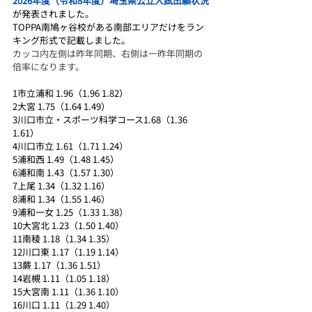
2026年度（令和8年度）埼玉県公立入試出願状況
が発表されました。
TOPPA南鳩ヶ谷校がある南部エリアだけをラン
キング形式で記載しました。
カッコ内左側は昨年同期、右側は一昨年同期の
倍率になります。
1市立浦和 1.96（1.96 1.82）	
2大宮 1.75（1.64 1.49）	
3川口市立・スポーツ科学コース1.68（1.36 
1.61）	
4川口市立 1.61（1.71 1.24）	
5浦和西 1.49（1.48 1.45）	
6浦和南 1.43（1.57 1.30）	
7上尾 1.34（1.32 1.16）	
8浦和 1.34（1.55 1.46）	
9浦和一女 1.25（1.33 1.38）	
10大宮北 1.23（1.50 1.40）	
11南稜 1.18（1.34 1.35）	
12川口東 1.17（1.19 1.14）	
13蕨 1.17（1.36 1.51）	
14岩槻 1.11（1.05 1.18）	
15大宮南 1.11（1.36 1.10）	
16川口 1.11（1.29 1.40）	